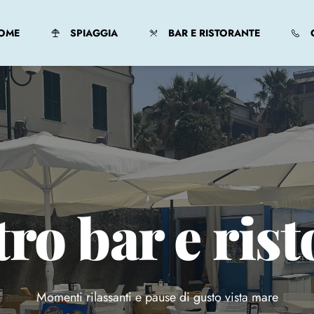
OME
SPIAGGIA
BAR E RISTORANTE
tro bar e ris
Momenti rilassanti e pause di gusto vista mare