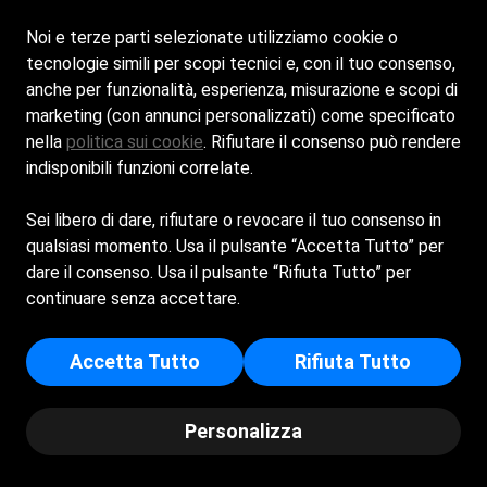
Siamo aperti tutti i giorni dalle 8:00 alle 22:00
Noi e terze parti selezionate utilizziamo cookie o
tecnologie simili per scopi tecnici e, con il tuo consenso,
anche per funzionalità, esperienza, misurazione e scopi di
marketing (con annunci personalizzati) come specificato
nella
politica sui cookie
. Rifiutare il consenso può rendere
indisponibili funzioni correlate.
Sei libero di dare, rifiutare o revocare il tuo consenso in
qualsiasi momento. Usa il pulsante “Accetta Tutto” per
Cookie Policy
dare il consenso. Usa il pulsante “Rifiuta Tutto” per
Privacy Policy
continuare senza accettare.
GIOMA 2013 DI FELLETI JONATHAN - Sede Legale: CORSO
VALPARAISO 5 - 16043 - CHIAVARI (GE - Iscritta al registro delle
Accetta Tutto
Rifiuta Tutto
imprese di Genova - p.i/c.f: 02817390996 - Numero REA: GE -
513112
Personalizza
© Copyright - Bgani Gianni | Powered by
Spiagge.it