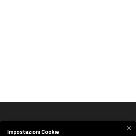
Home
Spiaggia
Bar e Ristorante
Contatti
Impostazioni Cookie